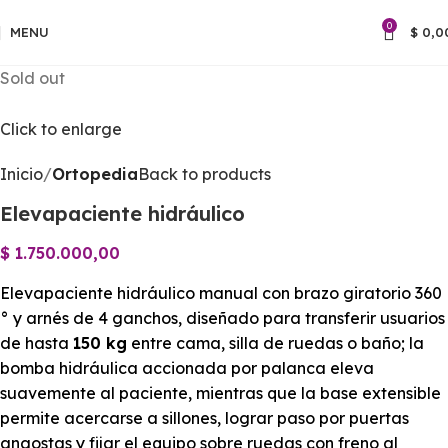
0
MENU
$
0,0
Sold out
Click to enlarge
Inicio
Ortopedia
Back to products
Elevapaciente hidráulico
$
1.750.000,00
Elevapaciente hidráulico manual con brazo giratorio 360
° y arnés de 4 ganchos, diseñado para transferir usuarios
de hasta
150 kg
entre cama, silla de ruedas o baño; la
bomba hidráulica accionada por palanca eleva
suavemente al paciente, mientras que la base extensible
permite acercarse a sillones, lograr paso por puertas
angostas y fijar el equipo sobre ruedas con freno al