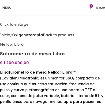
0
MENU
$
0,0
Click to enlarge
Inicio
Oxigenoterapia
Back to products
Nellcor Libra
Saturometro de mesa Libra
$
1.200.000,00
El
saturometro de mesa Nellcor Libra™
(Covidien/Medtronic) es un monitor SpO₂ compacto de
uso continuo que muestra saturación, frecuencia de
pulso y curva pletismográfica en una pantalla TFT a
color, con tono de pulso variable, batería interna de 5 h y
perilla única para navegar menús, apto para pacientes