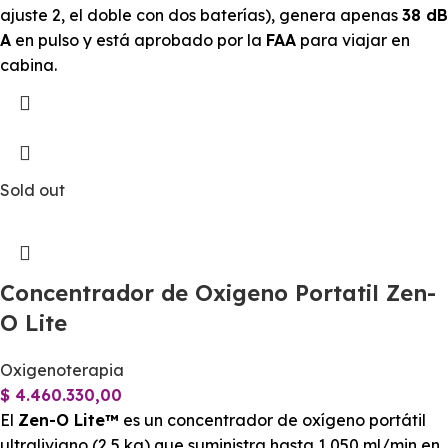
ajuste 2, el doble con dos baterías), genera apenas
38 dB
A
en pulso y está aprobado por la
FAA
para viajar en
cabina.
Sold out
Concentrador de Oxigeno Portatil Zen-
O Lite
Oxigenoterapia
$
4.460.330,00
El
Zen-O Lite™
es un concentrador de oxígeno portátil
ultraliviano (2,5 kg) que suministra hasta 1 050 ml/min en