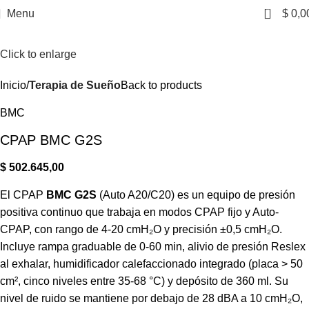
0
Menu
$
0,0
Click to enlarge
Inicio
Terapia de Sueño
Back to products
BMC
CPAP BMC G2S
$
502.645,00
El CPAP
BMC G2S
(Auto A20/C20) es un equipo de presión
positiva continuo que trabaja en modos CPAP fijo y Auto-
CPAP, con rango de 4-20 cmH₂O y precisión ±0,5 cmH₂O.
Incluye rampa graduable de 0-60 min, alivio de presión Reslex
al exhalar, humidificador calefaccionado integrado (placa > 50
cm², cinco niveles entre 35-68 °C) y depósito de 360 ml. Su
nivel de ruido se mantiene por debajo de 28 dBA a 10 cmH₂O,