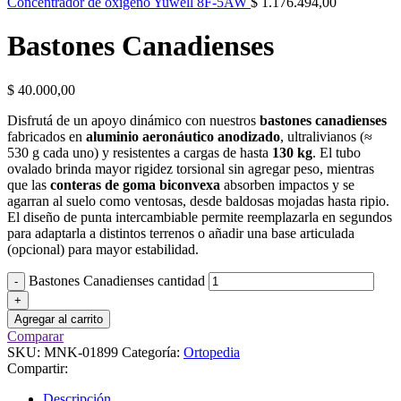
Concentrador de oxígeno Yuwell 8F-5AW
$
1.176.494,00
Bastones Canadienses
$
40.000,00
Disfrutá de un apoyo dinámico con nuestros
bastones canadienses
fabricados en
aluminio aeronáutico anodizado
, ultralivianos (≈
530 g cada uno) y resistentes a cargas de hasta
130 kg
. El tubo
ovalado brinda mayor rigidez torsional sin agregar peso, mientras
que las
conteras de goma biconvexa
absorben impactos y se
agarran al suelo como ventosas, desde baldosas mojadas hasta ripio.
El diseño de punta intercambiable permite reemplazarla en segundos
para adaptarla a distintos terrenos o añadir una base articulada
(opcional) para mayor estabilidad.
Bastones Canadienses cantidad
Agregar al carrito
Comparar
SKU:
MNK-01899
Categoría:
Ortopedia
Compartir:
Descripción