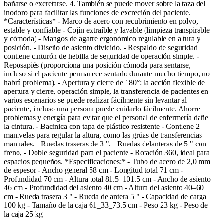
bañarse o excretarse. 4. También se puede mover sobre la taza del
inodoro para facilitar las funciones de excreción del paciente.
*Características* - Marco de acero con recubrimiento en polvo,
estable y confiable - Cojín extraíble y lavable (limpieza transpirable
y cómoda) - Mangos de agarre ergonómico regulable en altura y
posición. - Diseño de asiento dividido. - Respaldo de seguridad
contiene cinturón de hebilla de seguridad de operación simple. -
Reposapiés (proporciona una posición cómoda para sentarse,
incluso si el paciente permanece sentado durante mucho tiempo, no
habrá problema). - Apertura y cierre de 180°: la acción flexible de
apertura y cierre, operación simple, la transferencia de pacientes en
varios escenarios se puede realizar fácilmente sin levantar al
paciente, incluso una persona puede cuidarlo fácilmente. Ahorre
problemas y energía para evitar que el personal de enfermería dañe
la cintura. - Bacinica con tapa de plástico resistente - Contiene 2
manivelas para regular la altura, como las grúas de transferencias
manuales. - Ruedas traseras de 3 ". - Ruedas delanteras de 5 " con
freno, - Doble seguridad para el paciente - Rotación 360, ideal para
espacios pequeños. *Especificaciones:* - Tubo de acero de 2,0 mm
de espesor - Ancho general 58 cm - Longitud total 71 cm -
Profundidad 70 cm - Altura total 81.5–101.5 cm - Ancho de asiento
46 cm - Profundidad del asiento 40 cm - Altura del asiento 40–60
cm - Rueda trasera 3 " - Rueda delantera 5 " - Capacidad de carga
100 kg - Tamaño de la caja 61_33_73.5 cm - Peso 23 kg - Peso de
la caja 25 kg