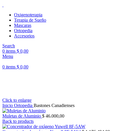
Oxigenoterapia
Terapia de Sueño
Mascaras
Ortopedia
Accesorios
Search
0
items
$
0,00
Menu
0
items
$
0,00
3 CUOTAS SIN INTERES. DISPONIBLE PARA TODO EL PAIS
Click to enlarge
Inicio
Ortopedia
Bastones Canadienses
Muletas de Aluminio
$
46.000,00
Back to products