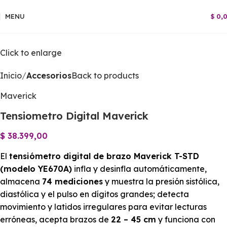
MENU
$
0,
Click to enlarge
Inicio
Accesorios
Back to products
Maverick
Tensiometro Digital Maverick
$
38.399,00
El
tensiómetro digital de brazo Maverick T-STD
(modelo YE670A)
infla y desinfla automáticamente,
almacena
74 mediciones
y muestra la presión sistólica,
diastólica y el pulso en dígitos grandes; detecta
movimiento y latidos irregulares para evitar lecturas
erróneas, acepta brazos de
22 – 45 cm
y funciona con