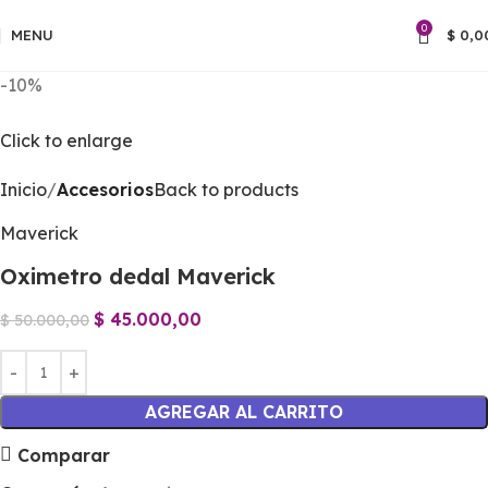
0
MENU
$
0,0
-10%
Click to enlarge
Inicio
Accesorios
Back to products
Maverick
Oximetro dedal Maverick
$
45.000,00
$
50.000,00
AGREGAR AL CARRITO
Comparar